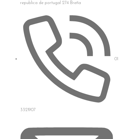
republica de portugal 274 Breña
01
3321907